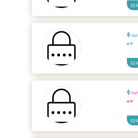
M
aşk
Ankar
M
ba
Ankar
M