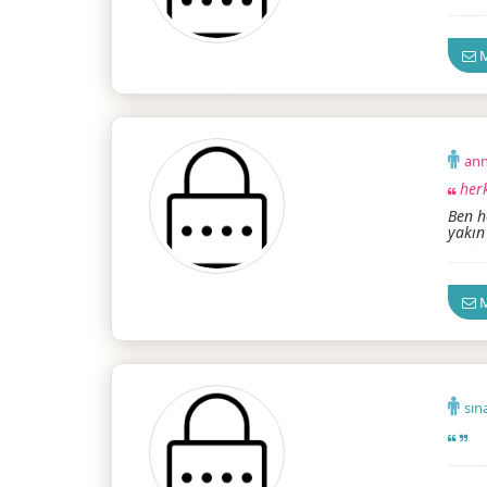
M
ann
her
Ben h
yakın
M
sın
Ankar