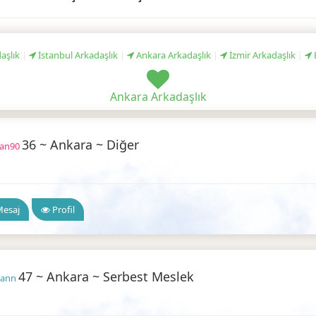
aşlık
|
İstanbul Arkadaşlık
|
Ankara Arkadaşlık
|
İzmir Arkadaşlık
|
Ankara Arkadaşlık
36 ~ Ankara ~ Diğer
zan90
a Arkadaşlık
esaj
Profil
47 ~ Ankara ~ Serbest Meslek
kann
a Arkadaşlık