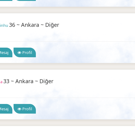
36 ~ Ankara ~ Diğer
binhu
a Arkadaşlık
esaj
Profil
33 ~ Ankara ~ Diğer
na
a Arkadaşlık
esaj
Profil