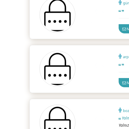
gü
Ankar
M
arp
Ankar
M
bo
Yal
Yalnı