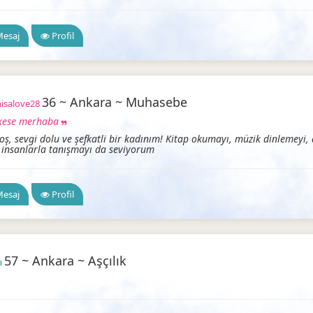
esaj
Profil
36 ~ Ankara ~ Muhasebe
isalove28
kese merhaba
oş, sevgi dolu ve şefkatli bir kadınım! Kitap okumayı, müzik dinlemeyi,
 insanlarla tanışmayı da seviyorum
Ankara Arkadaşlık
esaj
Profil
57 ~ Ankara ~ Aşçılık
a
a Arkadaşlık