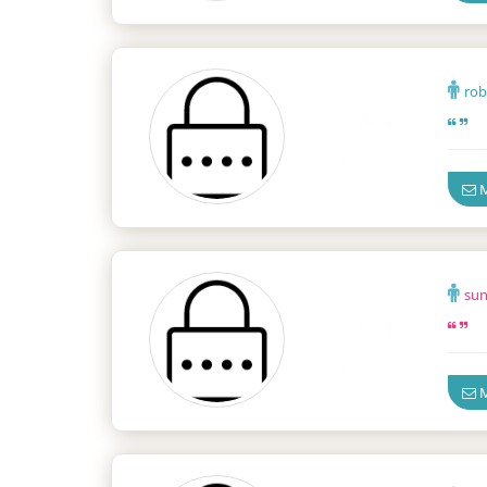
ro
Ankar
M
su
Ankar
M