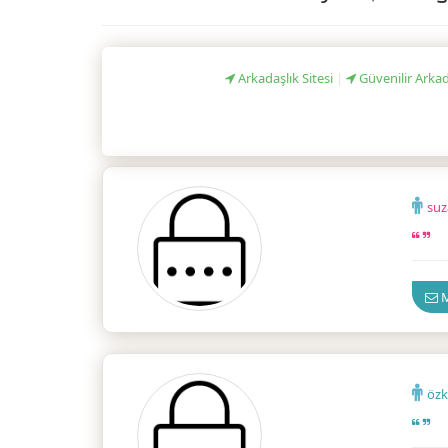
Arkadaşlık Sitesi
|
Güvenilir Arkad
su
Ankar
M
öz
Ankar