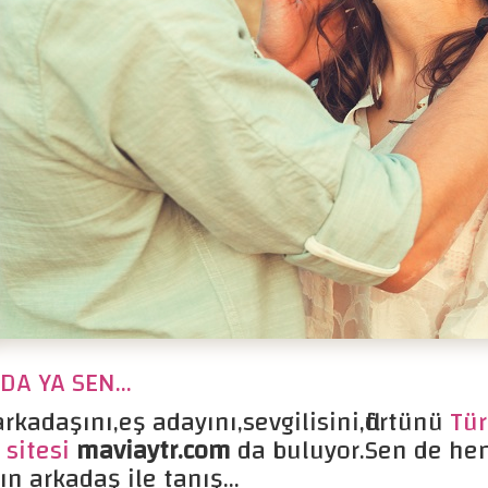
A YA SEN...
rkadaşını,eş adayını,sevgilisini,flörtünü
Tür
 sitesi
maviaytr.com
da buluyor.Sen de he
ın arkadaş ile tanış...