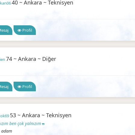
40 ~ Ankara ~ Teknisyen
rkan06
a Arkadaşlık
esaj
Profil
74 ~ Ankara ~ Diğer
ien
a Arkadaşlık
esaj
Profil
53 ~ Ankara ~ Teknisyen
zok69
nızım ben çok yalnızım
z adam
Ankara Arkadaşlık