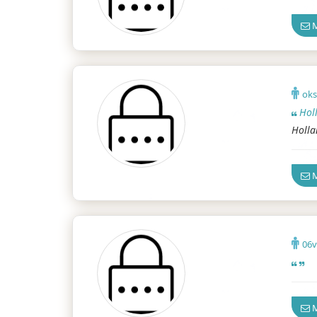
M
oks
Hol
Holla
M
06
Ankar
M