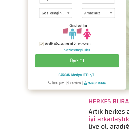
Göz Renginiz
Amacınız
Cinsiyetim
Üyelik Sözleşmesini Onaylıyorum
Sözleşmeyi Oku
GARGAN Medya LTD. ŞTİ
İletişim
|
Yardım
|
Sorun Bildir
HERKES BURAD
Artık herkes a
iyi arkadaşlık
üye ol, aradığ