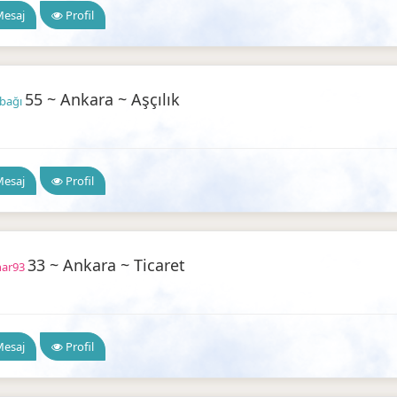
esaj
Profil
55 ~ Ankara ~ Aşçılık
bağı
a Arkadaşlık
esaj
Profil
33 ~ Ankara ~ Ticaret
har93
a Arkadaşlık
esaj
Profil