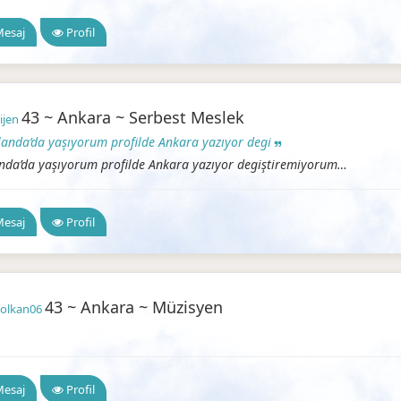
esaj
Profil
43 ~ Ankara ~ Serbest Meslek
ijen
landa’da yaşıyorum profilde Ankara yazıyor degi
nda’da yaşıyorum profilde Ankara yazıyor degiştiremiyorum…
Ankara A
esaj
Profil
43 ~ Ankara ~ Müzisyen
volkan06
a Arkadaşlık
esaj
Profil