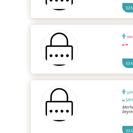
M
sev
Güven
M
şa
ŞAH
Merha
beyim
M