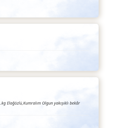
kg Elağözlü,Kumralım Olgun yakışıklı bekâr
ir Arkadaşlık