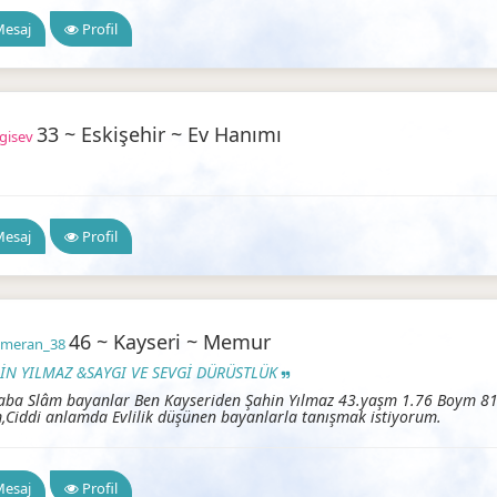
esaj
Profil
33 ~ Eskişehir ~ Ev Hanımı
gisev
ilir Arkadaşlık
esaj
Profil
46 ~ Kayseri ~ Memur
hmeran_38
İN YILMAZ &SAYGI VE SEVGİ DÜRÜSTLÜK
ba Slâm bayanlar Ben Kayseriden Şahin Yılmaz 43.yaşm 1.76 Boym 81.
,Ciddi anlamda Evlilik düşünen bayanlarla tanışmak istiyorum.
Güvenil
esaj
Profil