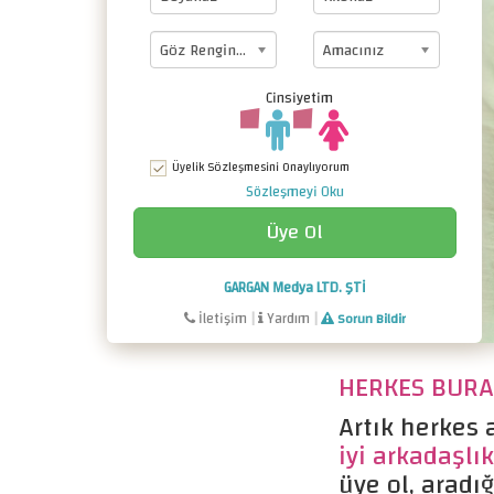
Göz Renginiz
Amacınız
Cinsiyetim
Üyelik Sözleşmesini Onaylıyorum
Sözleşmeyi Oku
GARGAN Medya LTD. ŞTİ
İletişim
|
Yardım
|
Sorun Bildir
HERKES BURAD
Artık herkes a
iyi arkadaşlık
üye ol, aradığ