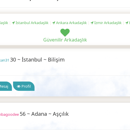
aşlık
|
İstanbul Arkadaşlık
|
Ankara Arkadaşlık
|
İzmir Arkadaşlık
|
Güvenilir Arkadaşlık
30 ~ İstanbul ~ Bilişim
kan31
ilir Arkadaşlık
esaj
Profil
56 ~ Adana ~ Aşçılık
mbagoodee
ilir Arkadaşlık