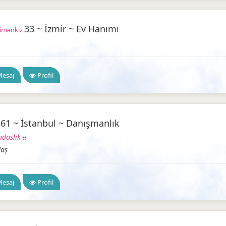
33 ~ İzmir ~ Ev Hanımı
imankiz
ilir Arkadaşlık
esaj
Profil
61 ~ İstanbul ~ Danışmanlık
a
adaslik
daş
Güvenilir Arkadaşlık
esaj
Profil