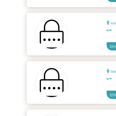
in
Güven
M
fat
Güven
M