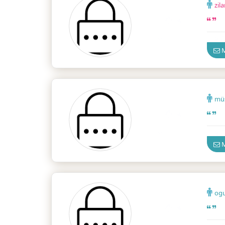
zil
Güven
M
mü
Güven
M
ogu
Güven