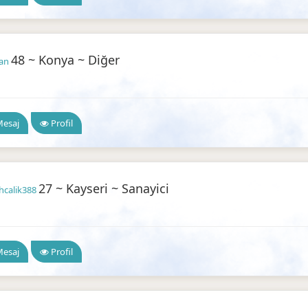
48 ~ Konya ~ Diğer
dan
ilir Arkadaşlık
esaj
Profil
27 ~ Kayseri ~ Sanayici
ihcalik388
ilir Arkadaşlık
esaj
Profil