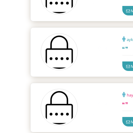
M
ay
Güven
M
ha
Güven
M