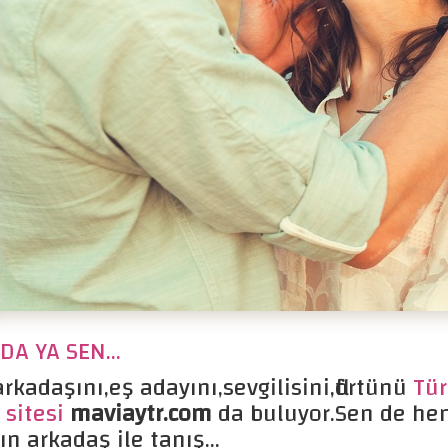
A YA SEN...
rkadaşını,eş adayını,sevgilisini,flörtünü
Tür
 sitesi
maviaytr.com
da buluyor.Sen de he
ın arkadaş ile tanış...