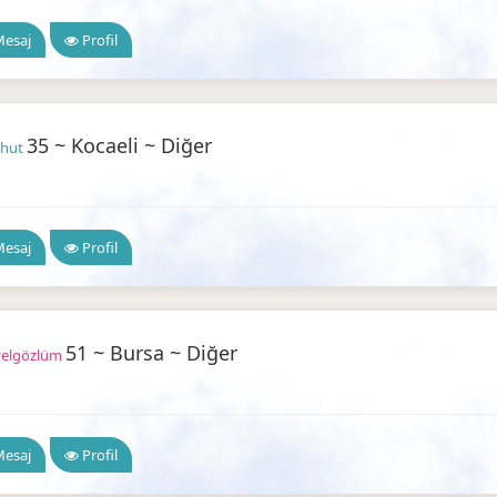
esaj
Profil
35 ~ Kocaeli ~ Diğer
khut
ilir Arkadaşlık
esaj
Profil
51 ~ Bursa ~ Diğer
yelgözlüm
ilir Arkadaşlık
esaj
Profil