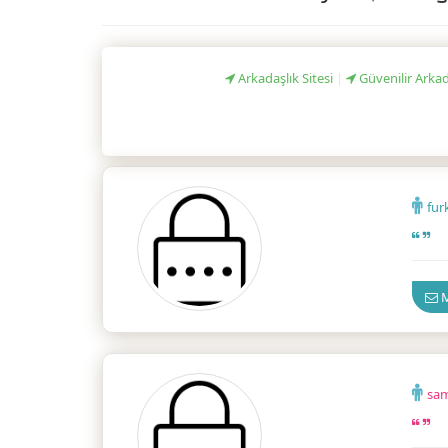
Arkadaşlık Sitesi
|
Güvenilir Arkad
fur
Güven
M
sa
Güven