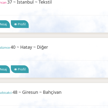
37 ~ İstanbul ~ Tekstil
ancan
ilir Arkadaşlık
esaj
Profil
40 ~ Hatay ~ Diğer
slümce
ilir Arkadaşlık
esaj
Profil
48 ~ Giresun ~ Bahçivan
zbicakci
ilir Arkadaşlık