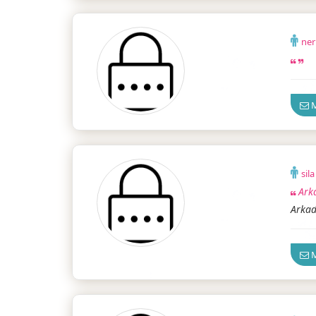
ner
Güven
M
sil
Ark
Arka
M