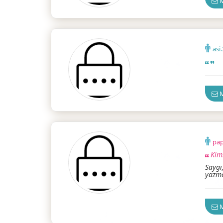
M
asi
İzmir
M
pap
Kim
Saygı,
yazma
M