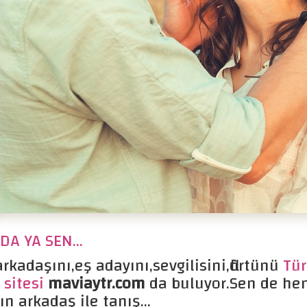
A YA SEN...
rkadaşını,eş adayını,sevgilisini,flörtünü
Tür
 sitesi
maviaytr.com
da buluyor.Sen de he
ın arkadaş ile tanış...