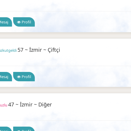
 Arkadaşlık
esaj
Profil
57 ~ İzmir ~ Çiftçi
lızkutgeldi
 Arkadaşlık
esaj
Profil
47 ~ İzmir ~ Diğer
uzlu
 Arkadaşlık