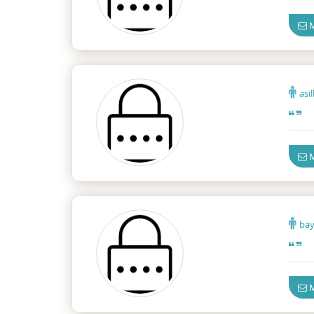
M
asi
İzmir
M
ba
İzmir
M