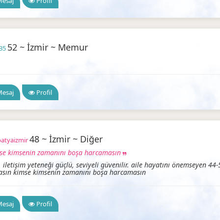
esaj
Profil
52 ~ İzmir ~ Memur
.35
 Arkadaşlık
esaj
Profil
48 ~ İzmir ~ Diğer
atyaizmir
se kimsenin zamanını boşa harcamasın
 iletişim yeteneği güçlü, seviyeli güvenilir. aile hayatını önemseyen 44-5
sın kimse kimsenin zamanını boşa harcamasın
İzmir Arkadaşlık
esaj
Profil