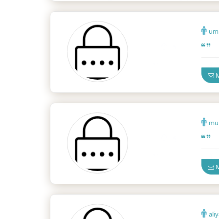
um
İzmir
M
mu
İzmir
M
ali