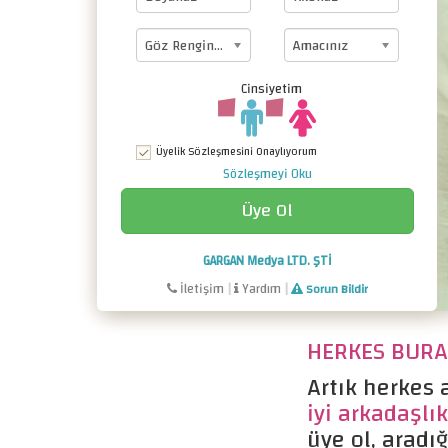
Göz Renginiz
Amacınız
Cinsiyetim
Üyelik Sözleşmesini Onaylıyorum
Sözleşmeyi Oku
GARGAN Medya LTD. ŞTİ
İletişim
|
Yardım
|
Sorun Bildir
HERKES BURAD
Artık herkes a
iyi arkadaşlık
üye ol, aradığ