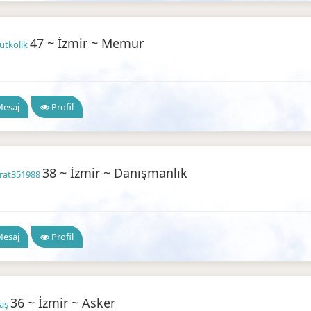
47 ~ İzmir ~ Memur
utkolik
 Arkadaşlık
esaj
Profil
38 ~ İzmir ~ Danışmanlık
rat351988
 Arkadaşlık
esaj
Profil
36 ~ İzmir ~ Asker
yaş