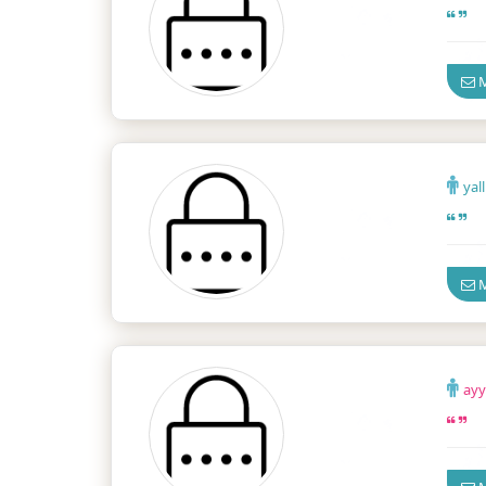
İzmir
M
yal
İzmir
M
ayy
İzmir