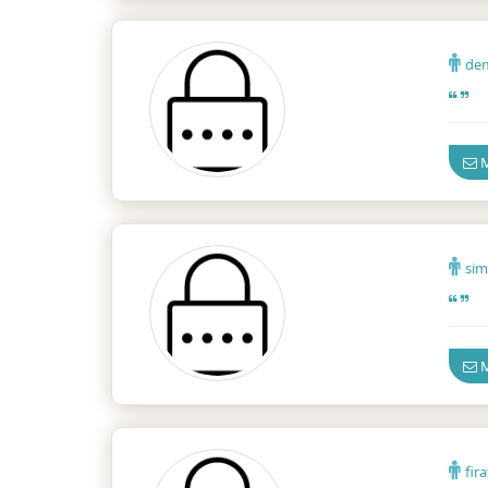
de
İzmir
M
si̇
İzmir
M
fir