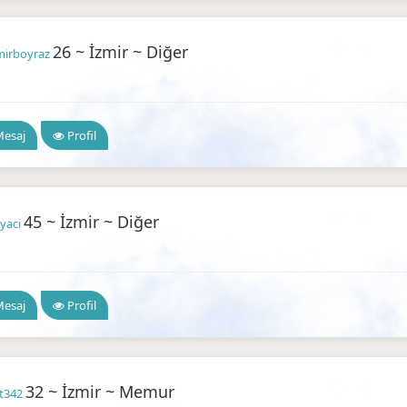
26 ~ İzmir ~ Diğer
mirboyraz
 Arkadaşlık
esaj
Profil
45 ~ İzmir ~ Diğer
myaci
 Arkadaşlık
esaj
Profil
32 ~ İzmir ~ Memur
at342