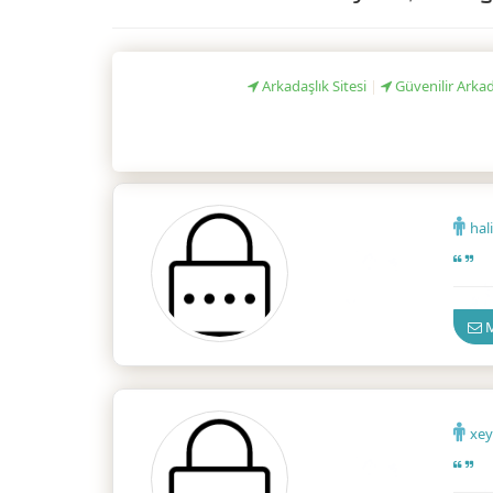
Arkadaşlık Sitesi
|
Güvenilir Arkad
hal
İzmir
M
xe
İzmir