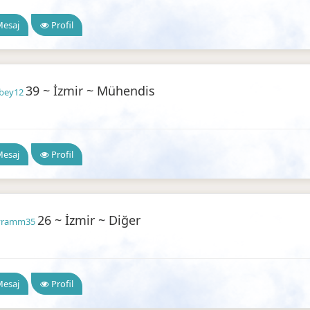
esaj
Profil
39 ~ İzmir ~ Mühendis
lbey12
 Arkadaşlık
esaj
Profil
26 ~ İzmir ~ Diğer
yramm35
 Arkadaşlık
esaj
Profil