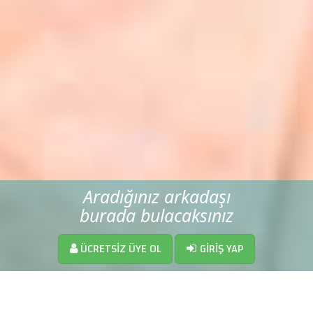
Aradığınız arkadaşı
burada bulacaksınız
ÜCRETSIZ ÜYE OL
GIRIŞ YAP
HERKES BURADA YA SEN...