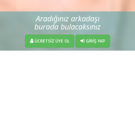
Aradığınız arkadaşı
burada bulacaksınız
ÜCRETSIZ ÜYE OL
GIRIŞ YAP
HERKES BURADA YA SEN...
Artık herkes arkadaşını,eş
adayını,sevgilisini,flörtünü
Türkiye'nin en iyi arkadaşlık sitesi
maviaytr.com
da buluyor.Sen de
hemen kolayca üye ol, aradığın
arkadaş ile tanış...